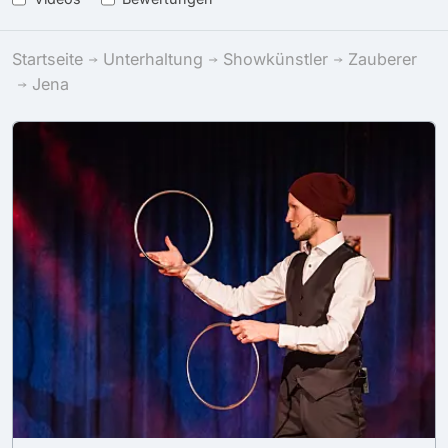
Startseite
Unterhaltung
Showkünstler
Zauberer
Jena