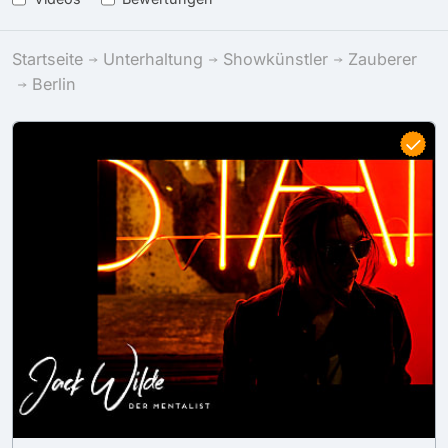
Startseite
Unterhaltung
Showkünstler
Zauberer
Berlin