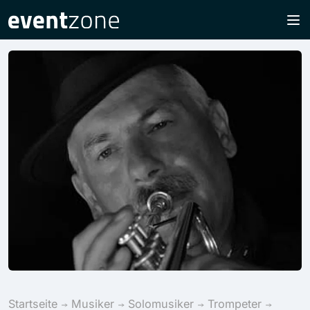
Startseite
Musiker
Solomusiker
Trompeter