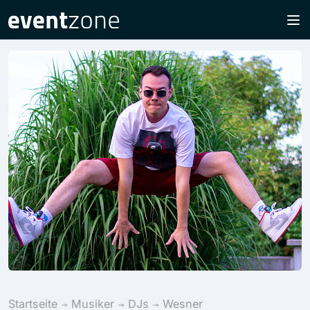
Startseite
Musiker
DJs
Wesner