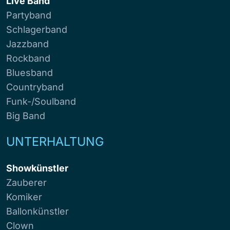
Live Band
Partyband
Schlagerband
Jazzband
Rockband
Bluesband
Countryband
Funk-/Soulband
Big Band
UNTERHALTUNG
Showkünstler
Zauberer
Komiker
Ballonkünstler
Clown