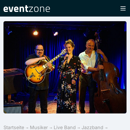
Startseite
Musiker
Live Band
Jazzband