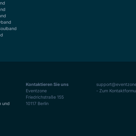
and
and
and
yband
Soulband
nd
Kontaktieren Sie uns
support@eventzon
Eventzone
- Zum Kontaktformu
Friedrichstraße 155
n und
10117
Berlin