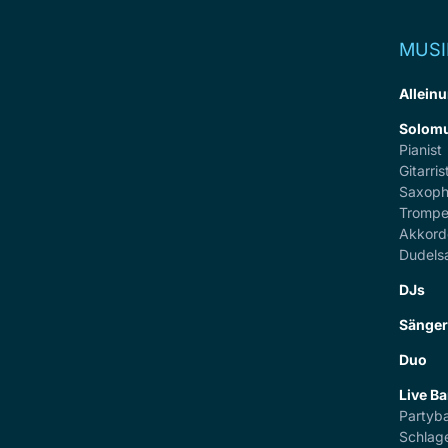
MUSI
Alleinu
Solomu
Pianist
Gitarris
Saxoph
Trompe
Akkord
Dudels
DJs
Sänge
Duo
Live B
Partyb
Schlag