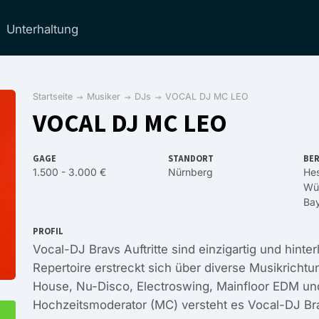
Unterhaltung
Startseite
Musiker
DJs
VOCAL DJ MC LEO
VOCAL DJ MC LEO
GAGE
STANDORT
BER
1.500 - 3.000 €
Nürnberg
He
Wü
Ba
PROFIL
Vocal-DJ Bravs Auftritte sind einzigartig und hinte
Repertoire erstreckt sich über diverse Musikricht
House, Nu-Disco, Electroswing, Mainfloor EDM und 
Hochzeitsmoderator (MC) versteht es Vocal-DJ Br