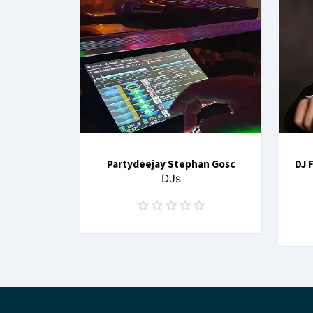
Partydeejay Stephan Gosc
DJ 
DJs