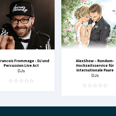
Francois Frommage - DJ und
AlexShow – Rundum-
Percussion Live Act
Hochzeitsservice für
internationale Paare
DJs
DJs