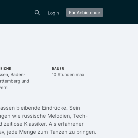
Für Anbietende
Login
EICHE
DAUER
ssen
,
Baden-
10 Stunden max
rttemberg
und
yern
rlassen bleibende Eindrücke. Sein
ungen wie russische Melodien, Tech-
zeitlose Klassiker. Als erfahrener
av, jede Menge zum Tanzen zu bringen.