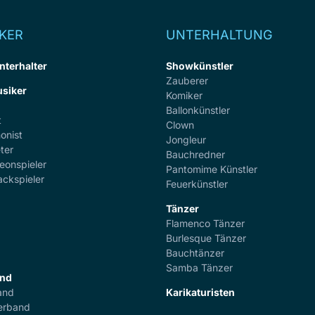
KER
UNTERHALTUNG
nterhalter
Showkünstler
Zauberer
siker
Komiker
Ballonkünstler
t
Clown
onist
Jongleur
ter
Bauchredner
eonspieler
Pantomime Künstler
ackspieler
Feuerkünstler
Tänzer
Flamenco Tänzer
r
Burlesque Tänzer
Bauchtänzer
Samba Tänzer
and
and
Karikaturisten
erband