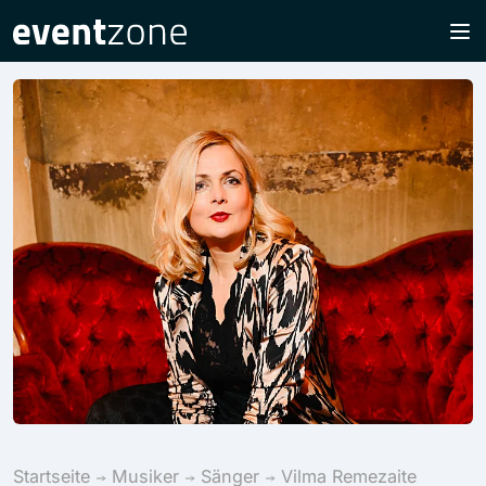
Startseite
Musiker
Sänger
Vilma Remezaite