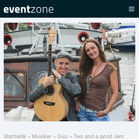
Startseite
Musiker
Duo
Two and a good Jam