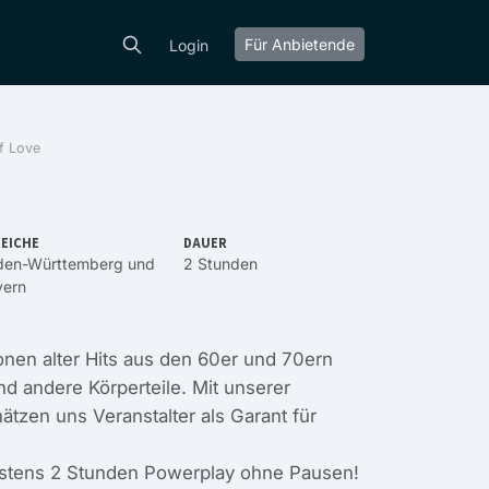
Für Anbietende
Login
f Love
EICHE
DAUER
den-Württemberg
und
2 Stunden
yern
onen alter Hits aus den 60er und 70ern
nd andere Körperteile. Mit unserer
tzen uns Veranstalter als Garant für
stens 2 Stunden Powerplay ohne Pausen!