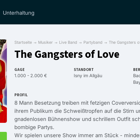
Unterhaltung
Startseite
Musiker
Live Band
Partyband
The Gangsters o
The Gangsters of Love
GAGE
STANDORT
BER
1.000 - 2.000 €
Isny im Allgäu
Ba
Ba
PROFIL
8 Mann Besetzung treiben mit fetzigen Coverversi
ihrem Publikum die Schweißtropfen auf die Stirn u
gnadenlosen Bühnenshow und schrillem Outfit schä
bombige Partys.
Wir spielen unsere Show immer am Stück - minde