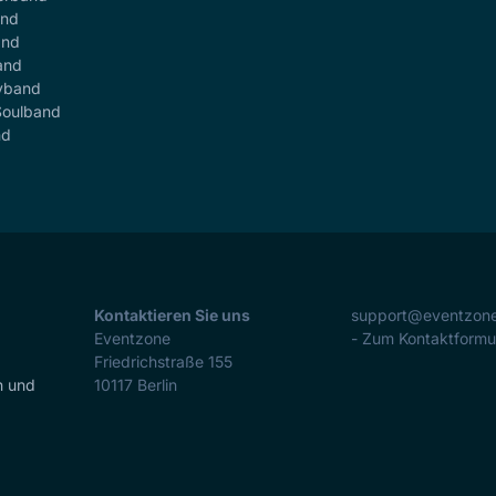
and
and
and
yband
Soulband
nd
Kontaktieren Sie uns
support@eventzon
Eventzone
- Zum Kontaktformu
Friedrichstraße 155
n und
10117
Berlin