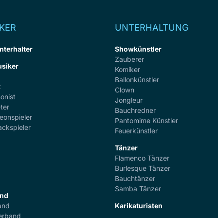
KER
UNTERHALTUNG
nterhalter
Showkünstler
Zauberer
siker
Komiker
Ballonkünstler
t
Clown
onist
Jongleur
ter
Bauchredner
eonspieler
Pantomime Künstler
ackspieler
Feuerkünstler
Tänzer
Flamenco Tänzer
r
Burlesque Tänzer
Bauchtänzer
Samba Tänzer
and
and
Karikaturisten
erband