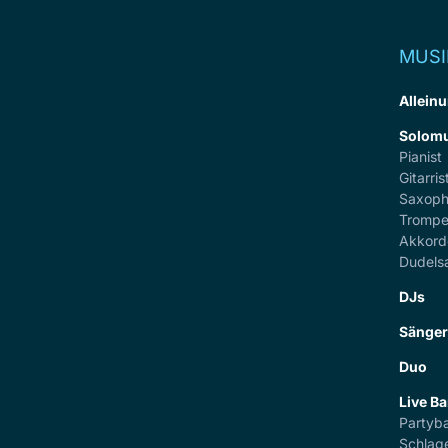
MUSI
Alleinu
Solomu
Pianist
Gitarris
Saxoph
Trompe
Akkord
Dudels
DJs
Sänge
Duo
Live B
Partyb
Schlag