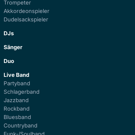
Trompeter
Akkordeonspieler
Dudelsackspieler
DJs
Sänger
Duo
Live Band
Partyband
Schlagerband
Jazzband
Rockband
Bluesband
Countryband
Funk-/Soulband