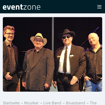
Startseite
Musiker
Live Band
Bluesband
The