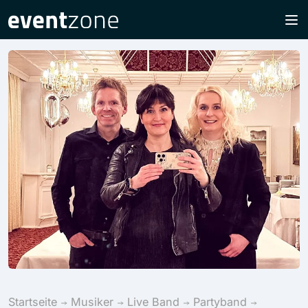
Startseite
Musiker
Live Band
Partyband