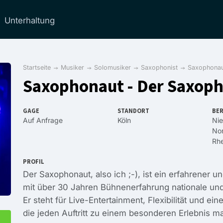
Unterhaltung
Startseite
Musiker
Solomusiker
Saxophonist
Saxophonau
Saxophonaut - Der Saxoph
GAGE
STANDORT
BER
Auf Anfrage
Köln
Ni
Nor
Rhe
PROFIL
Der Saxophonaut, also ich ;-), ist ein erfahrener un
mit über 30 Jahren Bühnenerfahrung nationale und 
Er steht für Live-Entertainment, Flexibilität und
die jeden Auftritt zu einem besonderen Erlebnis m