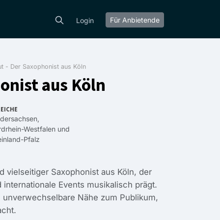
Für Anbietende
Login
t - Der Saxophonist aus Köln
onist aus Köln
EICHE
edersachsen
,
drhein-Westfalen
und
inland-Pfalz
d vielseitiger Saxophonist aus Köln, der
internationale Events musikalisch prägt.
 eine unverwechselbare Nähe zum Publikum,
acht.