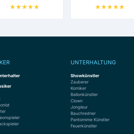
KER
UNTERHALTUNG
nterhalter
Showkünstler
Zauberer
siker
Komiker
Ballonkünstler
t
Clown
onist
Jongleur
ter
Bauchredner
eonspieler
Pantomime Künstler
ackspieler
Feuerkünstler