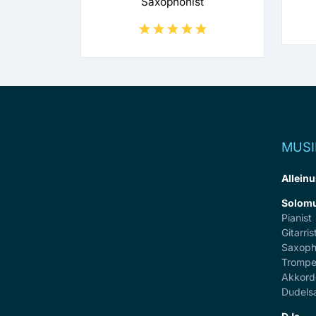
Saxophonist
MUSI
Alleinu
Solomu
Pianist
Gitarris
Saxoph
Trompe
Akkord
Dudels