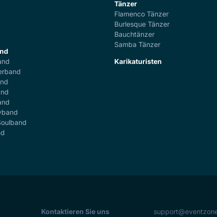
Tänzer
Flamenco Tänzer
r
Burlesque Tänzer
Bauchtänzer
Samba Tänzer
and
and
Karikaturisten
erband
and
and
and
yband
Soulband
nd
Kontaktieren Sie uns
support@eventzon