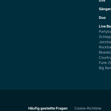
DJs
Sänge
Duo
Live B
Partyb
Schlag
Jazzb
Rockb
Bluesb
Countr
Funk-/
Big Ba
Häufig gestellte Fragen
Cookie-Richtlinie