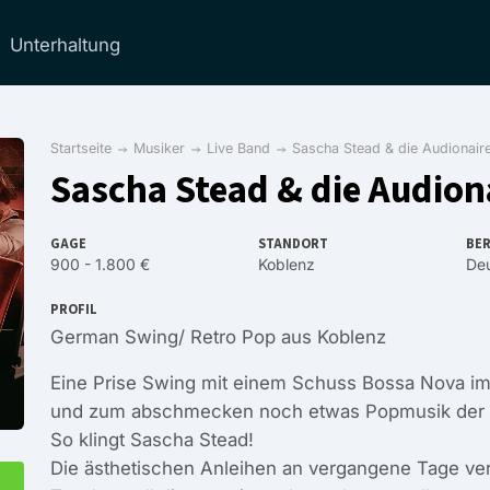
Unterhaltung
Startseite
Musiker
Live Band
Sascha Stead & die Audionaire
Sascha Stead & die Audion
GAGE
STANDORT
BER
900 - 1.800 €
Koblenz
Deu
PROFIL
German Swing/ Retro Pop aus Koblenz
Eine Prise Swing mit einem Schuss Bossa Nova im
und zum abschmecken noch etwas Popmusik der 6
So klingt Sascha Stead!
Die ästhetischen Anleihen an vergangene Tage v