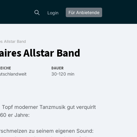
Für Anbietende
Login
s Allstar Band
aires Allstar Band
EICHE
DAUER
tschlandweit
30-120 min
 Topf moderner Tanzmusik gut verquirlt
0 er Jahre:
erschmelzen zu seinem eigenen Sound: