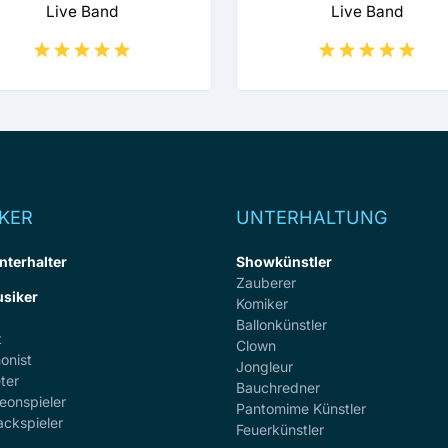
Live Band
Live Band
KER
UNTERHALTUNG
nterhalter
Showkünstler
Zauberer
siker
Komiker
Ballonkünstler
t
Clown
onist
Jongleur
ter
Bauchredner
eonspieler
Pantomime Künstler
ackspieler
Feuerkünstler