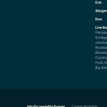
DJs
Sänge
Duo
Live B
Partyb
Schlag
Jazzb
Rockb
Bluesb
Countr
Funk-/
Big Ba
Häufig gestellte Fragen
Cookie-Richtlinie