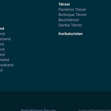
Tänzer
Flamenco Tänzer
r
Burlesque Tänzer
Bauchtänzer
Samba Tänzer
and
and
Karikaturisten
erband
and
and
and
yband
Soulband
nd
Kontaktieren Sie uns
support@eventzon