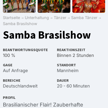
Startseite
Unterhaltung
Tänzer
Samba Tänzer
Samba Brasilshow
Samba Brasilshow
BEANTWORTUNGSQUOTE
REAKTIONSZEIT
100 %
Binnen 2 Stunden
GAGE
STANDORT
Auf Anfrage
Mannheim
BEREICHE
DAUER
Deutschlandweit
20 - 60 Minuten
PROFIL
Brasilianischer Flair! Zauberhafte