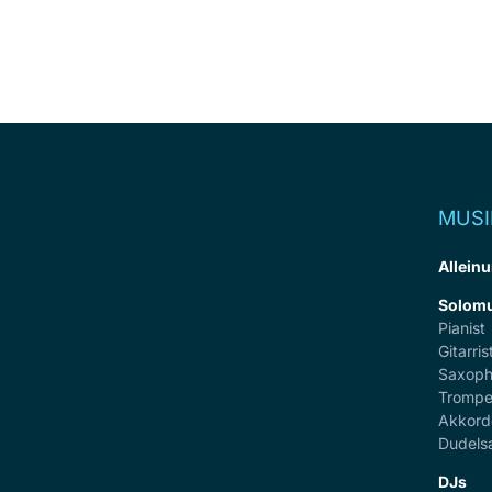
MUSI
Alleinu
Solomu
Pianist
Gitarris
Saxoph
Trompe
Akkord
Dudels
DJs