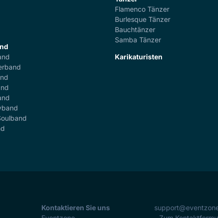
Flamenco Tänzer
r
Burlesque Tänzer
Bauchtänzer
Samba Tänzer
and
and
Karikaturisten
erband
and
and
and
yband
Soulband
nd
Kontaktieren Sie uns
support@eventzon
Eventzone
- Zum Kontaktformu