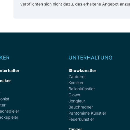
verpflichten sich nicht dazu, das erhaltene Angebot anz
KER
UNTERHALTUNG
nterhalter
Showkünstler
Zauberer
siker
Komiker
Ballonkünstler
t
Clown
onist
Jongleur
ter
Bauchredner
eonspieler
Pantomime Künstler
ackspieler
Feuerkünstler
Tänzer