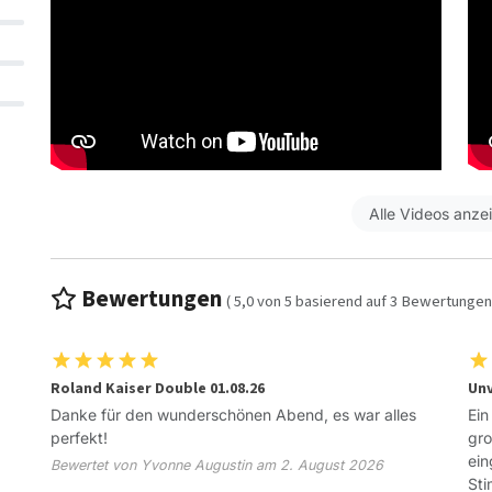
Alle Videos anze
Bewertungen
(
5,0
von
5
basierend auf
3
Bewertungen
Roland Kaiser Double 01.08.26
Unv
Danke für den wunderschönen Abend, es war alles
Ein
perfekt!
gro
ein
Bewertet von Yvonne Augustin am 2. August 2026
Sti