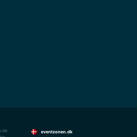
e.de
eventzonen.dk
lar