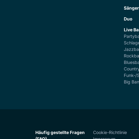
Sänge
Duo
Live B
Partyb
Schlag
Jazzb
Rockb
Bluesb
Countr
Funk-/
Big Ba
Häufig gestellte Fragen
Cookie-Richtlinie
(FAQ)
Impressum