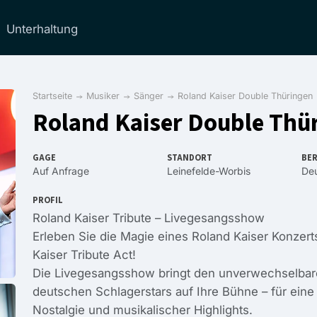
Unterhaltung
Startseite
Musiker
Sänger
Roland Kaiser Double Thüringen
Roland Kaiser Double Thü
GAGE
STANDORT
BER
Auf Anfrage
Leinefelde-Worbis
Deu
PROFIL
Roland Kaiser Tribute – Livegesangsshow
Erleben Sie die Magie eines Roland Kaiser Konzert
Kaiser Tribute Act!
Die Livegesangsshow bringt den unverwechselbar
deutschen Schlagerstars auf Ihre Bühne – für eine
Nostalgie und musikalischer Highlights.