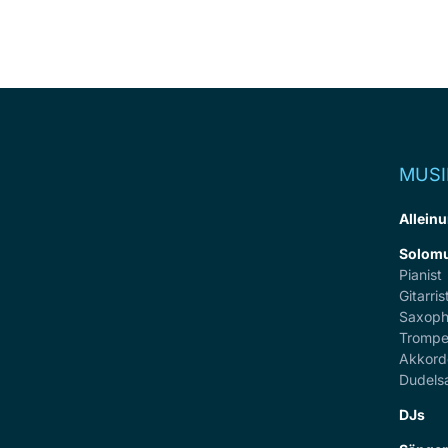
MUSI
Alleinu
Solomu
Pianist
Gitarris
Saxoph
Trompe
Akkord
Dudels
DJs