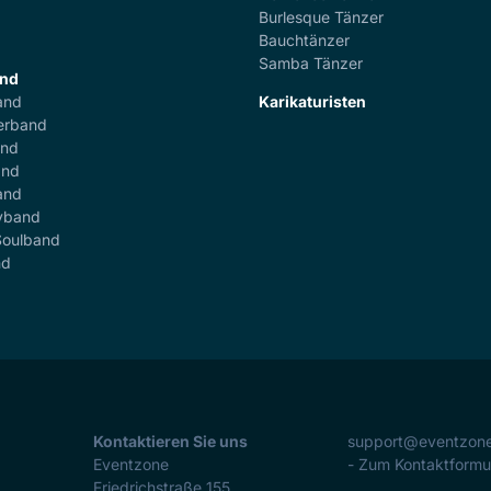
r
Burlesque Tänzer
Bauchtänzer
Samba Tänzer
and
and
Karikaturisten
erband
and
and
and
yband
Soulband
nd
Kontaktieren Sie uns
support@eventzon
Eventzone
- Zum Kontaktformu
Friedrichstraße 155