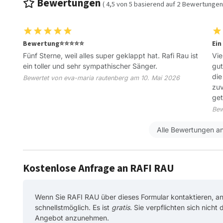
Bewertungen
(
4,5
von
5
basierend auf
2
Bewertungen
Bewertung⭐️⭐️⭐️⭐️⭐️
Ein
Fünf Sterne, weil alles super geklappt hat. Rafi Rau ist
Vie
ein toller und sehr sympathischer Sänger.
gut
die
Bewertet von eva-maria rautenberg am 10. Mai 2026
zuv
get
Bew
Alle Bewertungen a
Kostenlose Anfrage an RAFI RAU
Wenn Sie RAFI RAU über dieses Formular kontaktieren, a
schnellstmöglich. Es ist
gratis
. Sie verpflichten sich nicht
Angebot anzunehmen.