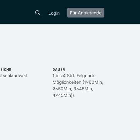
Für Anbietende
Login
EICHE
DAUER
tschlandweit
1 bis 4 Std. Folgende
Möglichkeiten (1x60Min,
2x50Min, 3x45Min,
4x45Min))