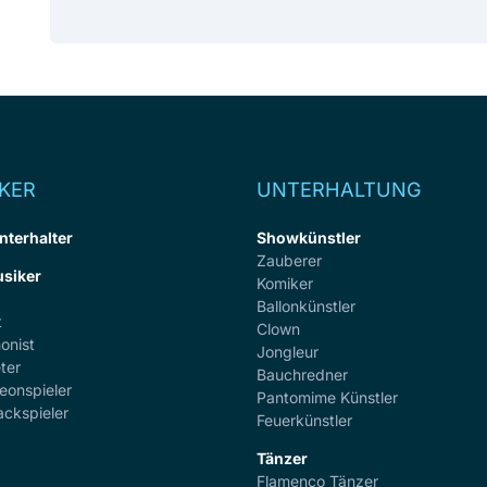
KER
UNTERHALTUNG
nterhalter
Showkünstler
Zauberer
siker
Komiker
Ballonkünstler
t
Clown
onist
Jongleur
ter
Bauchredner
eonspieler
Pantomime Künstler
ackspieler
Feuerkünstler
Tänzer
Flamenco Tänzer