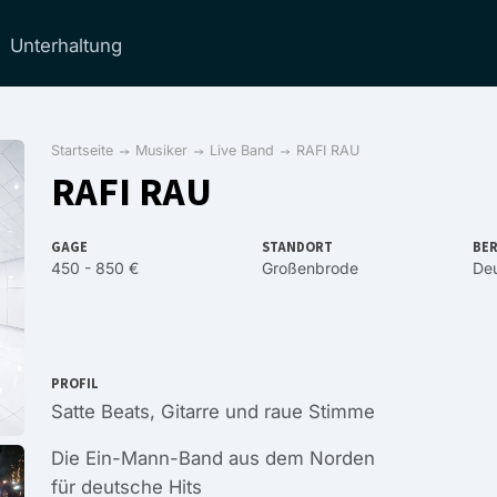
Unterhaltung
Startseite
Musiker
Live Band
RAFI RAU
RAFI RAU
GAGE
STANDORT
BER
450 - 850 €
Großenbrode
Deu
PROFIL
Satte Beats, Gitarre und raue Stimme
Die Ein-Mann-Band aus dem Norden
für deutsche Hits