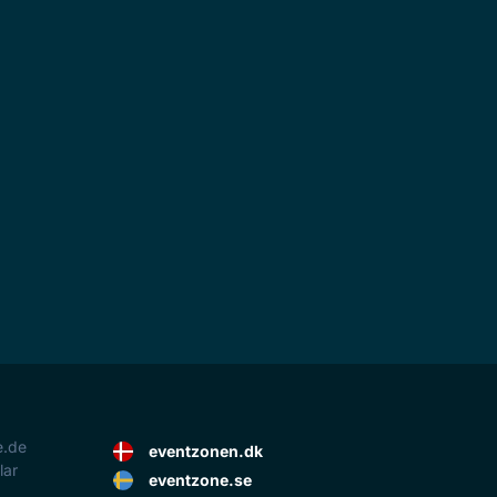
e.de
eventzonen.dk
lar
eventzone.se