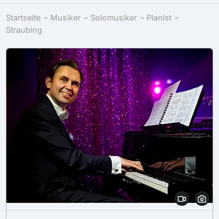
Startseite
Musiker
Solomusiker
Pianist
Straubing