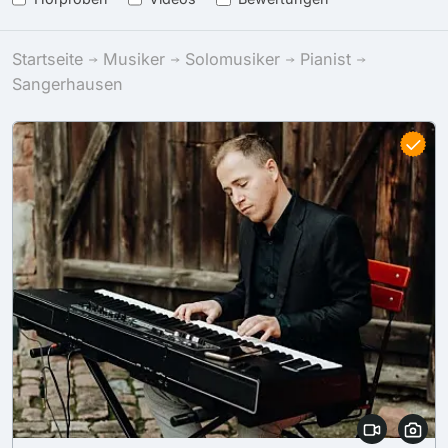
Startseite
Musiker
Solomusiker
Pianist
Sangerhausen