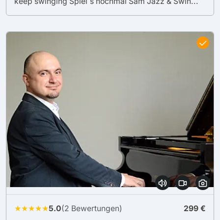
keep swinging Spiel´s nochmal Sam Jazz & Swin...
★★★★★
5.0
(2 Bewertungen)
299 €