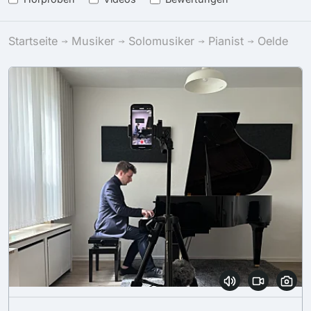
Startseite
Musiker
Solomusiker
Pianist
Oelde