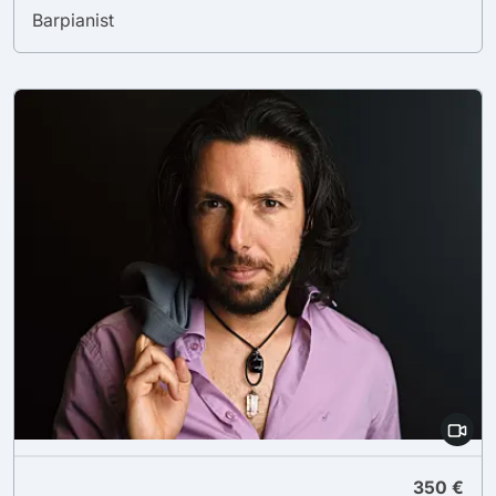
Barpianist
350 €