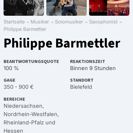
Startseite
Musiker
Solomusiker
Saxophonist
Philippe Barmettler
Philippe Barmettler
BEANTWORTUNGSQUOTE
REAKTIONSZEIT
100 %
Binnen 9 Stunden
GAGE
STANDORT
350 - 900 €
Bielefeld
BEREICHE
Niedersachsen
,
Nordrhein-Westfalen
,
Rheinland-Pfalz
und
Hessen