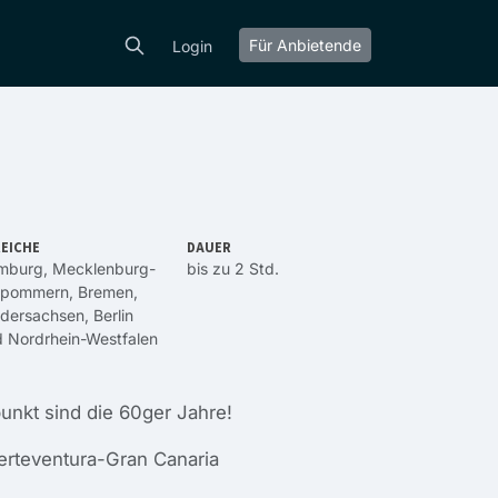
Für Anbietende
Login
EICHE
DAUER
mburg
,
Mecklenburg-
bis zu 2 Std.
rpommern
,
Bremen
,
edersachsen
,
Berlin
d
Nordrhein-Westfalen
nkt sind die 60ger Jahre!
erteventura-Gran Canaria