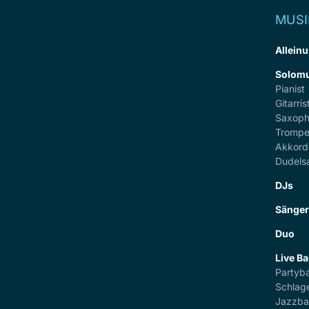
MUSI
Alleinu
Solomu
Pianist
Gitarris
Saxoph
Trompe
Akkord
Dudels
DJs
Sänge
Duo
Live B
Partyb
Schlag
Jazzb