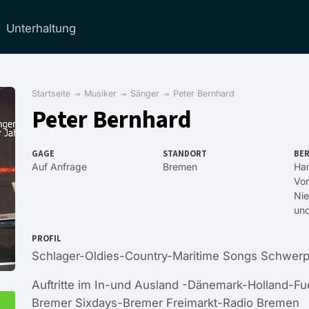
Unterhaltung
Startseite
Musiker
Sänger
Peter Bernhard
Peter Bernhard
GAGE
STANDORT
BER
Auf Anfrage
Bremen
Ha
Vo
Ni
un
PROFIL
Schlager-Oldies-Country-Maritime Songs Schwerpu
Auftritte im In-und Ausland -Dänemark-Holland-Fu
Bremer Sixdays-Bremer Freimarkt-Radio Bremen