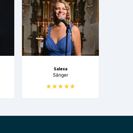
Salexa
Sänger