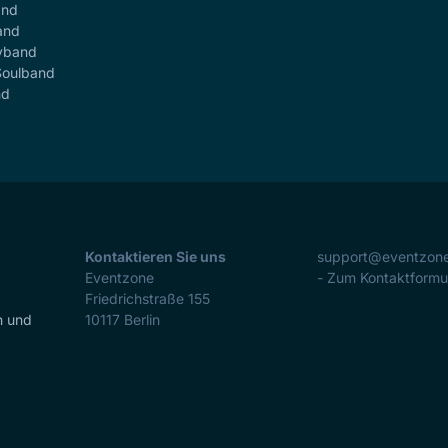
and
and
yband
Soulband
nd
Kontaktieren Sie uns
support@eventzon
Eventzone
- Zum Kontaktformu
Friedrichstraße 155
n und
10117
Berlin