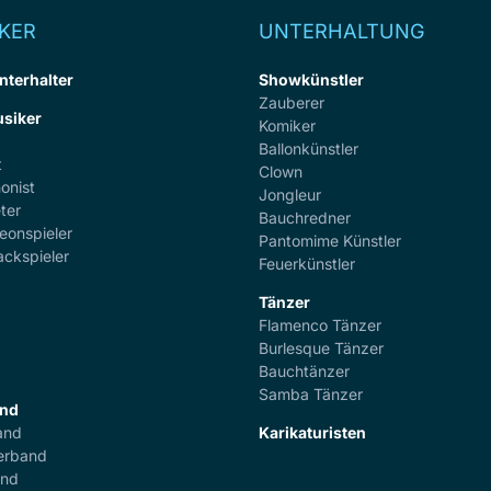
KER
UNTERHALTUNG
nterhalter
Showkünstler
Zauberer
siker
Komiker
Ballonkünstler
t
Clown
onist
Jongleur
ter
Bauchredner
eonspieler
Pantomime Künstler
ackspieler
Feuerkünstler
Tänzer
Flamenco Tänzer
r
Burlesque Tänzer
Bauchtänzer
Samba Tänzer
and
and
Karikaturisten
erband
and