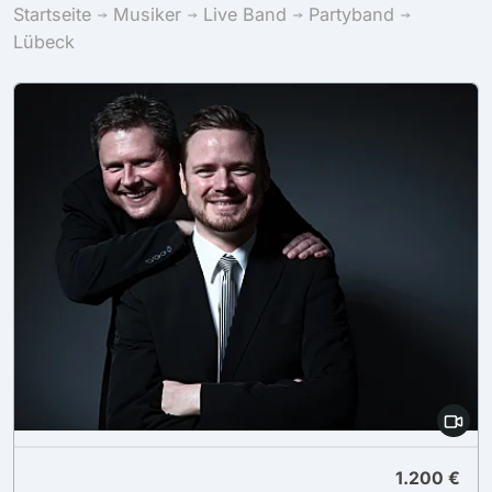
Startseite
Musiker
Live Band
Partyband
Lübeck
1.200 €