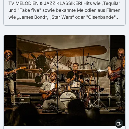
TV MELODIEN & JAZZ KLASSIKER! Hits wie „Tequila“
und "Take five" sowie bekannte Melodien aus Filmen
wie „James Bond“, „Star Wars“ oder "Olsenbande"...