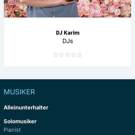
DJ Karim
DJs
MUSIKER
Alleinunterhalter
Solomusiker
Pianist