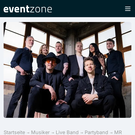
Startseite
Musiker
Live Band
Partyband
MR