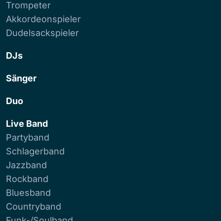
Trompeter
Akkordeonspieler
Dudelsackspieler
DJs
Sänger
Duo
Live Band
Partyband
Schlagerband
Jazzband
Rockband
Bluesband
Countryband
Funk-/Soulband