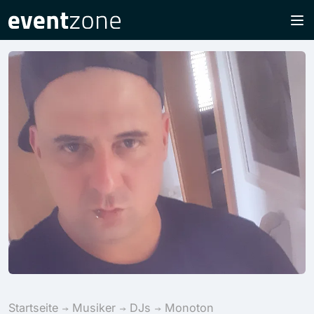
Startseite
Musiker
DJs
Monoton