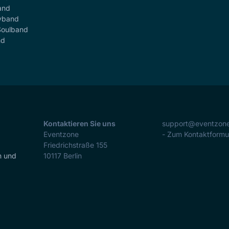
and
yband
Soulband
nd
Kontaktieren Sie uns
support@eventzon
Eventzone
- Zum Kontaktformu
Friedrichstraße 155
n und
10117
Berlin