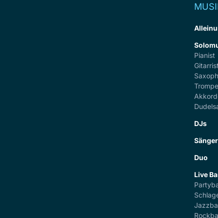
MUSI
Alleinu
Solomu
Pianist
Gitarris
Saxoph
Trompe
Akkord
Dudels
DJs
Sänge
Duo
Live B
Partyb
Schlag
Jazzb
Rockb