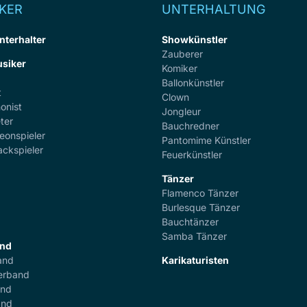
KER
UNTERHALTUNG
nterhalter
Showkünstler
Zauberer
siker
Komiker
Ballonkünstler
t
Clown
onist
Jongleur
ter
Bauchredner
eonspieler
Pantomime Künstler
ackspieler
Feuerkünstler
Tänzer
Flamenco Tänzer
r
Burlesque Tänzer
Bauchtänzer
Samba Tänzer
and
and
Karikaturisten
erband
and
and