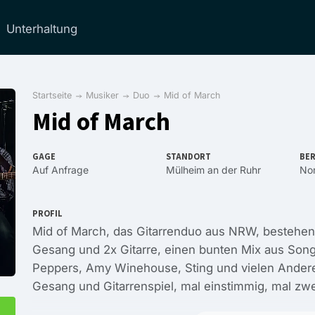
Unterhaltung
Startseite
Musiker
Duo
Mid of March
Mid of March
GAGE
STANDORT
BER
Auf Anfrage
Mülheim an der Ruhr
Nor
PROFIL
Mid of March, das Gitarrenduo aus NRW, bestehend
Gesang und 2x Gitarre, einen bunten Mix aus Son
Peppers, Amy Winehouse, Sting und vielen Andere
Gesang und Gitarrenspiel, mal einstimmig, mal zw