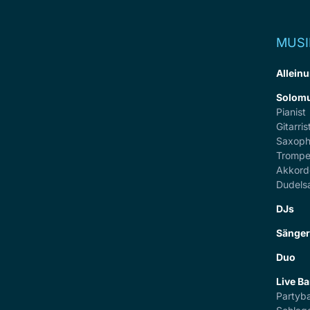
MUSI
Alleinu
Solomu
Pianist
Gitarris
Saxoph
Trompe
Akkord
Dudels
DJs
Sänge
Duo
Live B
Partyb