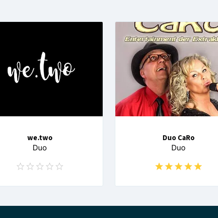
we.two
Duo CaRo
Duo
Duo