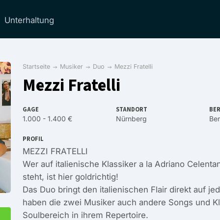
Unterhaltung
Startseite
Musiker
Duo
Mezzi Fratelli
Mezzi Fratelli
GAGE
STANDORT
BER
1.000 - 1.400 €
Nürnberg
Ber
PROFIL
MEZZI FRATELLI
Wer auf italienische Klassiker a la Adriano Celent
steht, ist hier goldrichtig!
Das Duo bringt den italienischen Flair direkt auf j
haben die zwei Musiker auch andere Songs und Kl
Soulbereich in ihrem Repertoire.