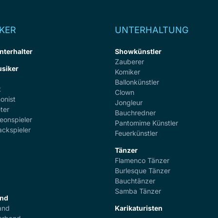
KER
UNTERHALTUNG
nterhalter
Showkünstler
Zauberer
siker
Komiker
Ballonkünstler
t
Clown
onist
Jongleur
ter
Bauchredner
eonspieler
Pantomime Künstler
ackspieler
Feuerkünstler
Tänzer
Flamenco Tänzer
r
Burlesque Tänzer
Bauchtänzer
Samba Tänzer
and
and
Karikaturisten