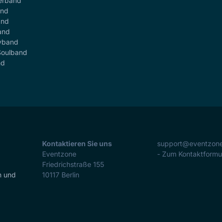
erband
and
and
and
yband
Soulband
nd
Kontaktieren Sie uns
support@eventzon
Eventzone
- Zum Kontaktformu
Friedrichstraße 155
n und
10117
Berlin