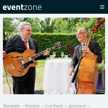
Startseite
Musiker
Live Band
Jazzband