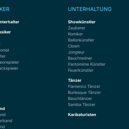
KER
UNTERHALTUNG
nterhalter
Showkünstler
Zauberer
siker
Komiker
Ballonkünstler
t
Clown
onist
Jongleur
ter
Bauchredner
eonspieler
Pantomime Künstler
ackspieler
Feuerkünstler
Tänzer
Flamenco Tänzer
r
Burlesque Tänzer
Bauchtänzer
Samba Tänzer
and
and
Karikaturisten
erband
and