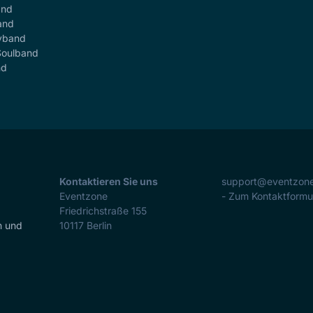
and
and
yband
Soulband
nd
Kontaktieren Sie uns
support@eventzon
Eventzone
- Zum Kontaktformu
Friedrichstraße 155
n und
10117
Berlin