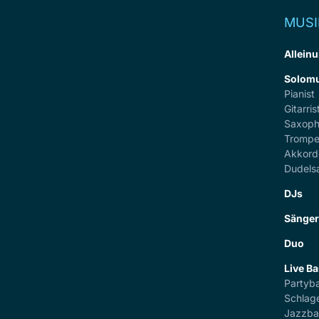
MUSI
Alleinu
Solomu
Pianist
Gitarris
Saxoph
Trompe
Akkord
Dudels
DJs
Sänge
Duo
Live B
Partyb
Schlag
Jazzb