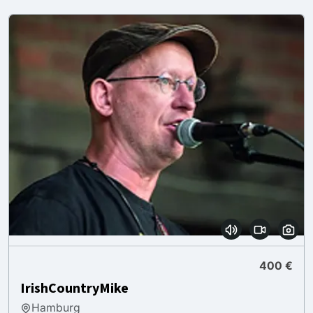
400 €
IrishCountryMike
Hamburg