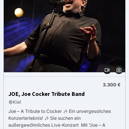
3.300 €
JOE, Joe Cocker Tribute Band
Kiel
Joe – A Tribute to Cocker 🎶 Ein unvergessliches
Konzerterlebnis! 🎶 Sie suchen ein
außergewöhnliches Live-Konzert Mit "Joe – A