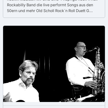
Rockabilly Band die live performt Songs aus den
50ern und mehr Old Scholl Rock´n Roll Duett G...