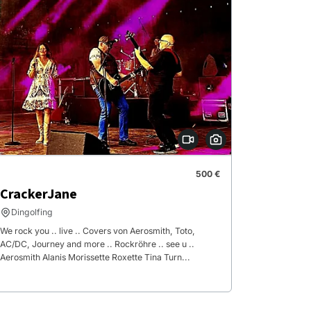
500 €
CrackerJane
Dingolfing
We rock you .. live .. Covers von Aerosmith, Toto,
AC/DC, Journey and more .. Rockröhre .. see u ..
Aerosmith Alanis Morissette Roxette Tina Turn...