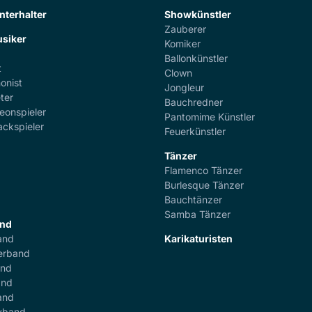
nterhalter
Showkünstler
Zauberer
siker
Komiker
Ballonkünstler
t
Clown
onist
Jongleur
ter
Bauchredner
eonspieler
Pantomime Künstler
ackspieler
Feuerkünstler
Tänzer
Flamenco Tänzer
r
Burlesque Tänzer
Bauchtänzer
Samba Tänzer
and
and
Karikaturisten
erband
and
and
and
yband