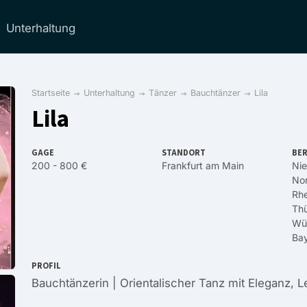
Unterhaltung
Startseite
Unterhaltung
Tänzer
Bauchtänzer
Lila
Lila
GAGE
STANDORT
BER
200 - 800 €
Frankfurt am Main
Ni
Nor
Rhe
Thü
Wü
Ba
PROFIL
Bauchtänzerin | Orientalischer Tanz mit Eleganz, L