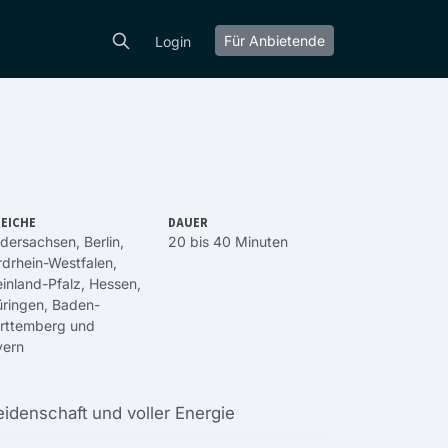
Für Anbietende
Login
EICHE
DAUER
edersachsen
,
Berlin
,
20 bis 40 Minuten
drhein-Westfalen
,
inland-Pfalz
,
Hessen
,
ringen
,
Baden-
rttemberg
und
yern
eidenschaft und voller Energie