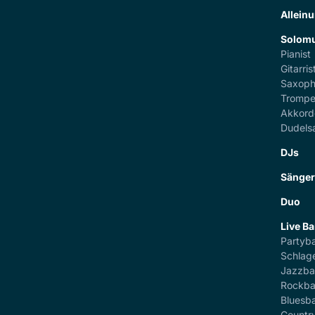
Alleinu
Solomu
Pianist
Gitarris
Saxoph
Trompe
Akkord
Dudels
DJs
Sänge
Duo
Live B
Partyb
Schlag
Jazzb
Rockb
Bluesb
Countr