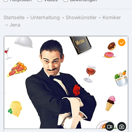
Startseite
Unterhaltung
Showkünstler
Komiker
Jena