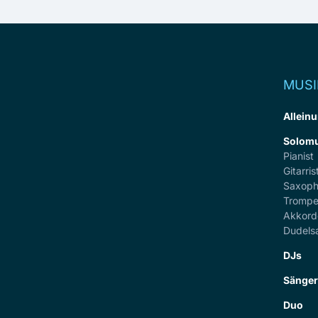
MUSI
Alleinu
Solomu
Pianist
Gitarris
Saxoph
Trompe
Akkord
Dudels
DJs
Sänge
Duo