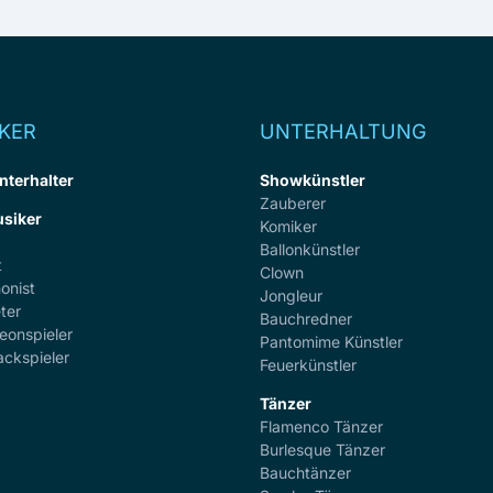
KER
UNTERHALTUNG
nterhalter
Showkünstler
Zauberer
siker
Komiker
Ballonkünstler
t
Clown
onist
Jongleur
ter
Bauchredner
eonspieler
Pantomime Künstler
ackspieler
Feuerkünstler
Tänzer
Flamenco Tänzer
r
Burlesque Tänzer
Bauchtänzer