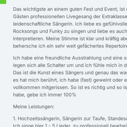
Das wichtigste an einem guten Fest und Event, ist
Gästen professionellen Livegesang der Extraklasse!
leidenschaftliche Sängerin. Ich liebe es gefühlvoll
Rocksongs und Funky zu singen und liebe es auch
interpretieren. Meine Stimme ist klar und kräftig a
behersche ich ein sehr weit gefächertes Repertoir
Ich habe eine freundliche Ausstrahlung und eine 
legen sich alle Schalter um und ich fühle mich in d
Das ist die Kunst eines Sängers und genau das w
es hat mich berührt, ich habe (fast) geweint oder 
vollkommen mitgerissen. So ist es richtig und so i
habe, gebe ich immer 100%
Meine Leistungen:
1. Hochzeitssängerin, Sängerin zur Taufe, Standesa
Ich singe hier 1 - 5 Lieder, zu professionell bearbe