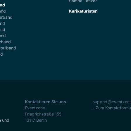
Samba Tänzer
and
and
Karikaturisten
erband
and
and
and
yband
Soulband
nd
Kontaktieren Sie uns
support@eventzon
Eventzone
- Zum Kontaktformu
Friedrichstraße 155
n und
10117
Berlin