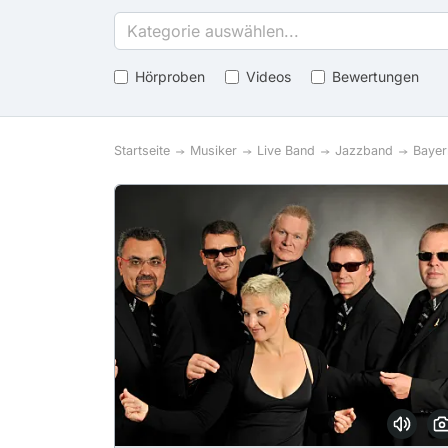
Kategorie auswählen...
Hörproben
Videos
Bewertungen
Startseite
Musiker
Live Band
Jazzband
Bayer