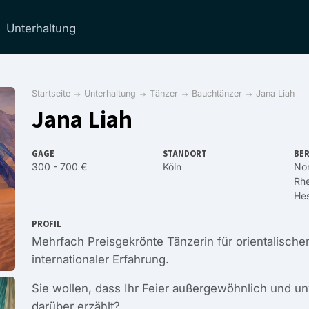
Unterhaltung
Startseite
Unterhaltung
Tänzer
Bauchtänzer
Jana Liah
Jana Liah
GAGE
STANDORT
BER
300 - 700 €
Köln
Nor
Rhe
He
PROFIL
Mehrfach Preisgekrönte Tänzerin für orientalischen
internationaler Erfahrung.
Sie wollen, dass Ihr Feier außergewöhnlich und u
darüber erzählt?