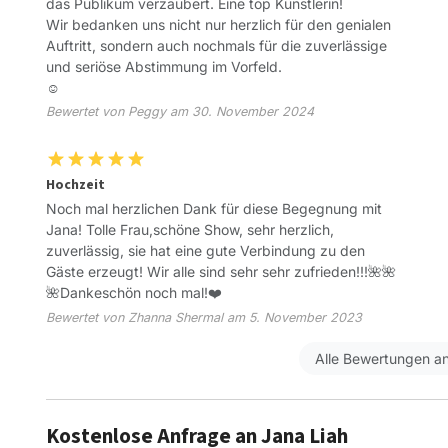
das Publikum verzaubert. Eine top Künstlerin!
Wir bedanken uns nicht nur herzlich für den genialen
Auftritt, sondern auch nochmals für die zuverlässige
und seriöse Abstimmung im Vorfeld.
☺️
Bewertet von Peggy am 30. November 2024
Hochzeit
Noch mal herzlichen Dank für diese Begegnung mit
Jana! Tolle Frau,schöne Show, sehr herzlich,
zuverlässig, sie hat eine gute Verbindung zu den
Gäste erzeugt! Wir alle sind sehr sehr zufrieden!!!🌺🌺
🌺Dankeschön noch mal!❤️
Bewertet von Zhanna Shermal am 5. November 2023
Alle Bewertungen a
Kostenlose Anfrage an Jana Liah