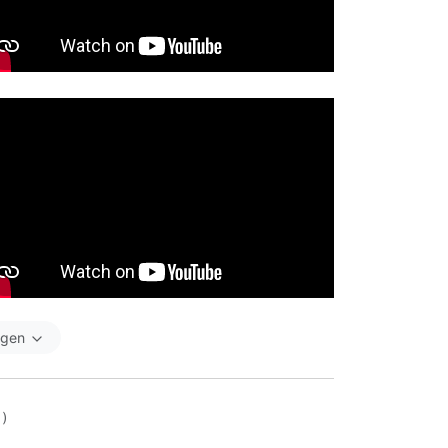
igen
 )