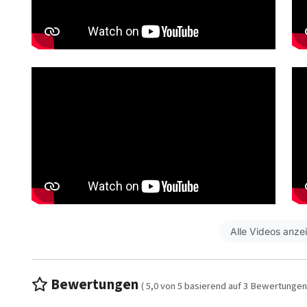
Alle Videos anze
Bewertungen
(
5,0
von
5
basierend auf
3
Bewertungen