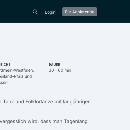
Für Anbietende
Login
EICHE
DAUER
drhein-Westfalen
,
30 - 60 min
inland-Pfalz
und
ssen
 Tanz und Folklortänze mit langjähriger,
nvergesslich wird, dass man Tagenlang