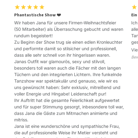
Phantastische Show ❤️
Ein
Wir haben Jana für unsere Firmen-Weihnachtsfeier
Ich
(50 Mitarbeiter) als Überraschung gebucht und waren
all
rundum begeistert!
Tan
Zu Beginn der Show trug sie einen edlen Kronleuchter
ges
und performte damit so stilsicher und professionell,
Vie
dass alle sehr schnell von ihr hingerissen waren.
Bew
Janas Outfit war glamourös, sexy und stilvoll,
besonders toll waren auch die Fächer mit den langen
Tüchern und den integrierten Lichtern. Ihre funkelnde
Tanzshow war spektakulär und genauso, wie wir es
uns gewünscht haben: Sehr exklusiv, mitreißend und
voller Energie und Hingabe! Leidenschaft pur!
Ihr Auftritt hat die gesamte Feierlichkeit aufgewertet
und für super Stimmung gesorgt, inbesondere toll war,
dass Jana die Gäste zum Mitmachen animierte und
mitriss.
Jana ist eine wunderschöne und sympathische Frau,
die auf professionelle Weise ihr Metier versteht und