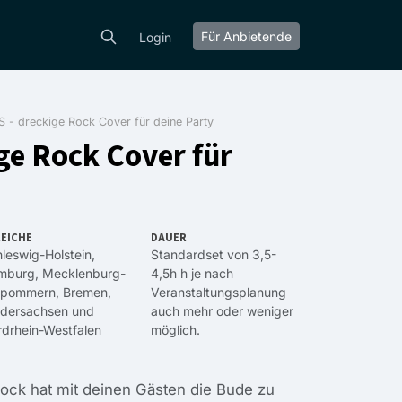
Für Anbietende
Login
 - dreckige Rock Cover für deine Party
ge Rock Cover für
EICHE
DAUER
leswig-Holstein
,
Standardset von 3,5-
mburg
,
Mecklenburg-
4,5h h je nach
rpommern
,
Bremen
,
Veranstaltungsplanung
edersachsen
und
auch mehr oder weniger
drhein-Westfalen
möglich.
ock hat mit deinen Gästen die Bude zu