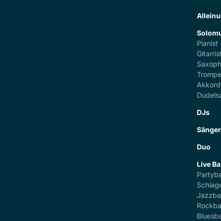
Alleinu
Solomu
Pianist
Gitarris
Saxoph
Trompe
Akkord
Dudels
DJs
Sänge
Duo
Live B
Partyb
Schlag
Jazzb
Rockb
Bluesb