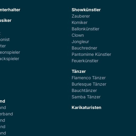
nterhalter
Showkünstler
Zauberer
siker
Komiker
Ballonkünstler
t
Clown
onist
Jongleur
ter
Bauchredner
eonspieler
Pantomime Künstler
ackspieler
Feuerkünstler
Tänzer
Flamenco Tänzer
r
Burlesque Tänzer
Bauchtänzer
Samba Tänzer
and
and
Karikaturisten
erband
and
and
and