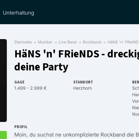
Unterhaltung
Startseite
Musiker
Live Band
Rockband
HäNS 'n' FRieNDS
HäNS 'n' FRieNDS - drecki
deine Party
GAGE
STANDORT
BER
1.499 - 2.999 €
Herzhorn
Sch
Ha
Vo
Ni
Nor
PROFIL
Moin, du suchst ne unkomplizierte Rockband die B