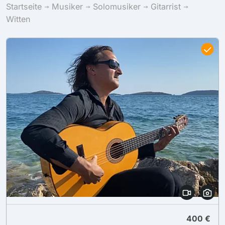
Startseite
Musiker
Solomusiker
Gitarrist
Witten
400 €