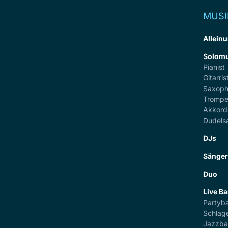
MUSI
Alleinu
Solomu
Pianist
Gitarris
Saxoph
Trompe
Akkord
Dudels
DJs
Sänge
Duo
Live B
Partyb
Schlag
Jazzb