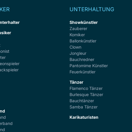
KER
UNTERHALTUNG
nterhalter
Showkünstler
Zauberer
siker
Komiker
Ballonkünstler
t
Clown
onist
Jongleur
ter
Bauchredner
eonspieler
Pantomime Künstler
ackspieler
Feuerkünstler
Tänzer
Flamenco Tänzer
r
Burlesque Tänzer
Bauchtänzer
Samba Tänzer
and
and
Karikaturisten
erband
and