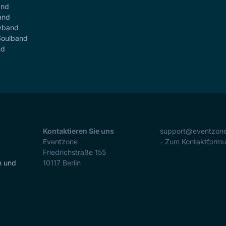
and
and
yband
Soulband
nd
Kontaktieren Sie uns
support@eventzon
Eventzone
- Zum Kontaktformu
Friedrichstraße 155
n und
10117
Berlin