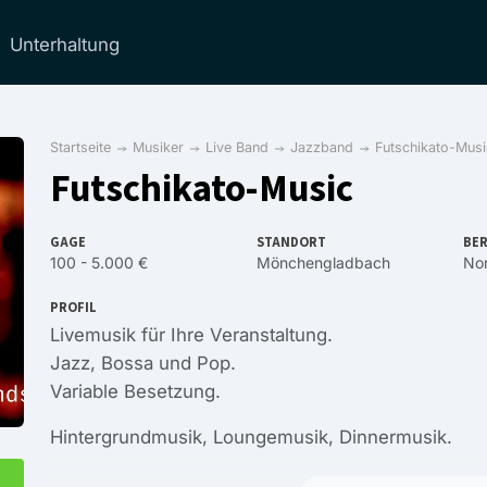
Unterhaltung
Startseite
Musiker
Live Band
Jazzband
Futschikato-Musi
Futschikato-Music
GAGE
STANDORT
BER
100 - 5.000 €
Mönchengladbach
Nor
PROFIL
Livemusik für Ihre Veranstaltung.
Jazz, Bossa und Pop.
Variable Besetzung.
Hintergrundmusik, Loungemusik, Dinnermusik.