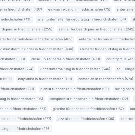
er in friedrichshafen (467)
ein-mann-band in friedrichshafen (75)
entertainer
riedrichshafen (411)
alleinunterhalter für geburtstag in friedrichshafen (64)
a
rdigung in friedrichshafen (259)
sänger für beerdigung in friedrichshafen (242)
rer für betriebsfeier in friedrichshafen (489)
entertainer für kinder in friedrich
gskünstler für kinder in friedrichshafen (466)
zauberer für geburtstag in friedri
richshafen (303)
close-up zauberei in friedrichshafen (499)
country musiker i
friedrichshafen (274)
kinderunterhaltung in friedrichshafen (546)
soul sänger
en (596)
barpianist in friedrichshafen (121)
comedian in friedrichshafen (570)
 friedrichshafen (271)
pianist für hochzeit in friedrichshafen (93)
swing band i
stag in friedrichshafen (95)
saxophonist für hochzeit in friedrichshafen (172)
feier in friedrichshafen (551)
gitarrist für hochzeit in friedrichshafen (157)
ko
ochzeit in friedrichshafen (277)
jazz pianist in friedrichshafen (106)
komiker 
sänger in friedrichshafen (276)