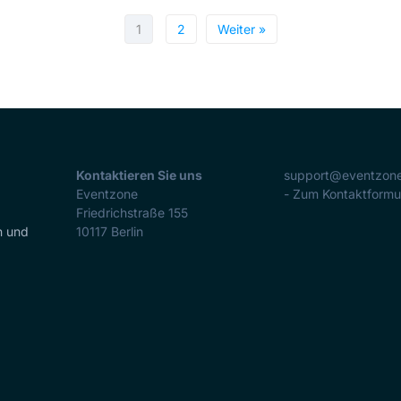
1
2
Weiter »
Kontaktieren Sie uns
support@eventzon
Eventzone
- Zum Kontaktformu
Friedrichstraße 155
n und
10117
Berlin