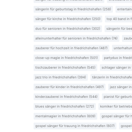
sängerin für geburtstag in friedrichshafen (258)
entertain
sänger für kirche in friedrichshafen (250)
top 40 band in f
duo für senioren in friedrichshafen (302)
sängerin für bee
alleinunterhalter für senioren in friedrichshafen (74)
zaube
zauberer für hochzeit in friedrichshafen (487)
unterhaltun
close-up magie in friedrichshafen (501)
partyduo in fried
tischzauberer in friedrichshafen (545)
schlager sänger in 
jazz trio in friedrichshafen (394)
tänzerin in friedrichshaf
zauberer für kinder in friedrichshafen (497)
jazz sänger in
kinderzauberei in friedrichshafen (544)
pianist für geburt
blues sänger in friedrichshafen (272)
komiker für betriebs
mentalmagier in friedrichshafen (609)
gospel sänger für h
gospel sänger für trauung in friedrichshafen (607)
gospel 