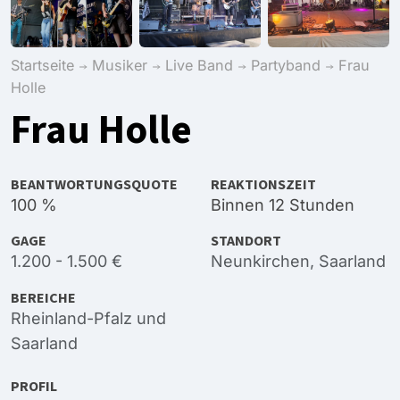
Startseite
Musiker
Live Band
Partyband
Frau
Holle
Frau Holle
BEANTWORTUNGSQUOTE
REAKTIONSZEIT
100 %
Binnen 12 Stunden
GAGE
STANDORT
1.200 - 1.500 €
Neunkirchen, Saarland
BEREICHE
Rheinland-Pfalz
und
Saarland
PROFIL