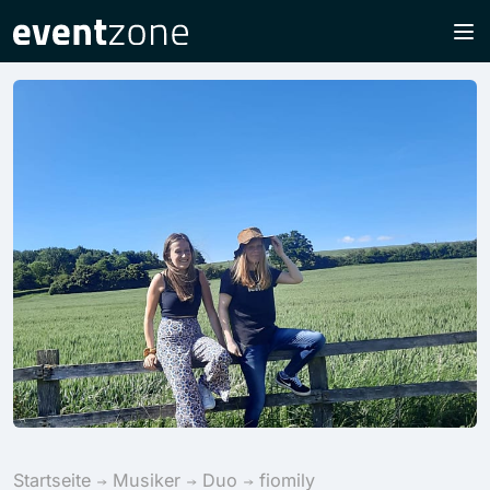
Startseite
Musiker
Duo
fiomily