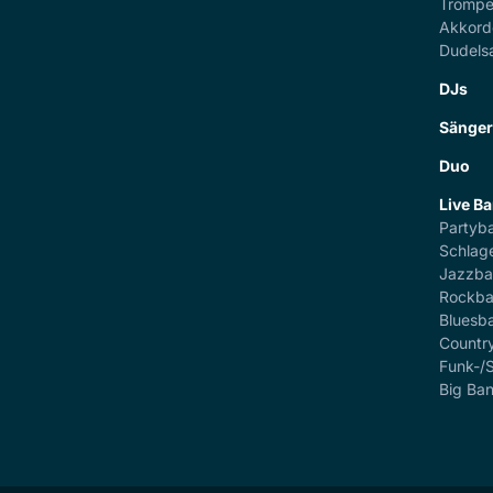
Trompe
Akkord
Dudels
DJs
Sänge
Duo
Live B
Partyb
Schlag
Jazzb
Rockb
Bluesb
Countr
Funk-/
Big Ba