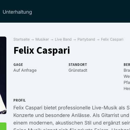
Unterhaltung
Startseite
Musiker
Live Band
Partyband
Felix Caspari
Felix Caspari
GAGE
STANDORT
BER
Auf Anfrage
Grünstadt
Br
Wes
Pfa
He
PROFIL
Felix Caspari bietet professionelle Live-Musik als 
Konzerte und besondere Anlässe. Als Gitarrist und 
einem modernen, akustischen Stil und ergänzt sei