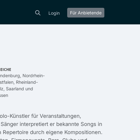
Für Anbietende
Login
EICHE
andenburg
,
Nordrhein-
tfalen
,
Rheinland-
lz
,
Saarland
und
ssen
Solo-Künstler für Veranstaltungen,
Sänger interpretiert er bekannte Songs in
n Repertoire durch eigene Kompositionen.