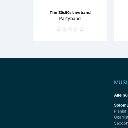
The 80s90s Liveband
Partyband
MUSI
Alleinu
Solomu
Pianist
Gitarris
Saxoph