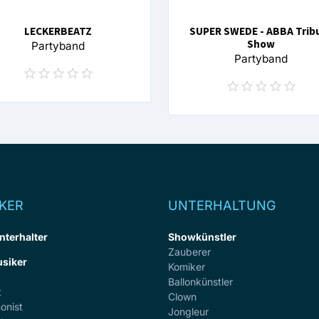
LECKERBEATZ
SUPER SWEDE - ABBA Trib
Show
Partyband
Partyband
KER
UNTERHALTUNG
nterhalter
Showkünstler
Zauberer
siker
Komiker
Ballonkünstler
t
Clown
onist
Jongleur