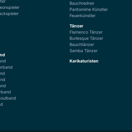
ter
Bauchredner
eonspieler
Pantomime Künstler
ackspieler
Feuerkünstler
Tänzer
Flamenco Tänzer
r
Burlesque Tänzer
Bauchtänzer
Samba Tänzer
and
and
Karikaturisten
erband
and
and
and
yband
Soulband
nd