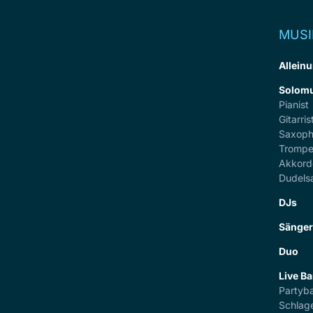
MUSI
Alleinu
Solomu
Pianist
Gitarris
Saxoph
Trompe
Akkord
Dudels
DJs
Sänge
Duo
Live B
Partyb
Schlag