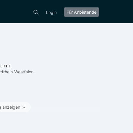
Für Anbietende
Login
EICHE
drhein-Westfalen
g anzeigen