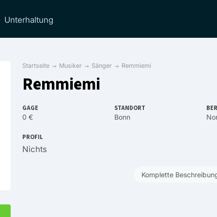
Unterhaltung
Startseite
Musiker
Sänger
Remmiemi
Remmiemi
GAGE
STANDORT
BER
0 €
Bonn
Nor
PROFIL
Nichts
Komplette Beschreibun