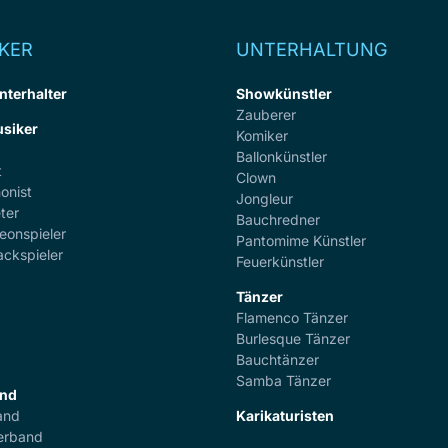
KER
UNTERHALTUNG
nterhalter
Showkünstler
Zauberer
siker
Komiker
Ballonkünstler
t
Clown
onist
Jongleur
ter
Bauchredner
eonspieler
Pantomime Künstler
ackspieler
Feuerkünstler
Tänzer
Flamenco Tänzer
r
Burlesque Tänzer
Bauchtänzer
Samba Tänzer
and
and
Karikaturisten
erband