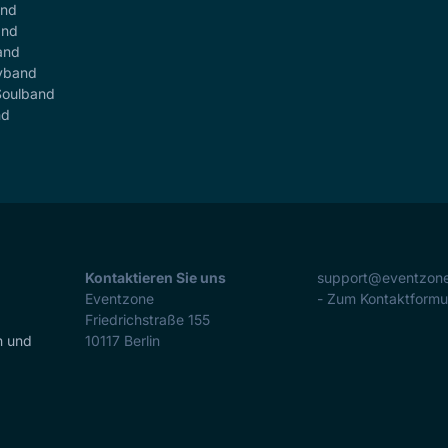
and
and
and
yband
Soulband
nd
Kontaktieren Sie uns
support@eventzon
Eventzone
- Zum Kontaktformu
Friedrichstraße 155
n und
10117
Berlin