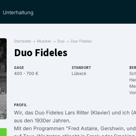
Unterhaltung
Startseite
Musiker
Duo
Duo Fideles
Duo Fideles
GAGE
STANDORT
BER
400 - 700 €
Lübeck
Sch
Ha
Me
Vo
PROFIL
Wir, das Duo Fideles Lars Ritter (Klavier) und ich
aus den 1930er Jahren.
Mit den Programmen "Fred Astaire, Gershwin, und 