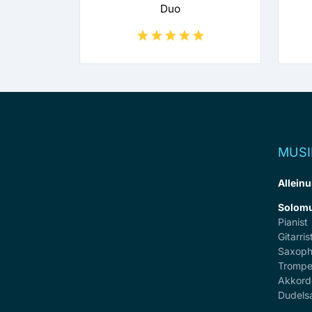
Duo
MUSI
Alleinu
Solomu
Pianist
Gitarris
Saxoph
Trompe
Akkord
Dudels