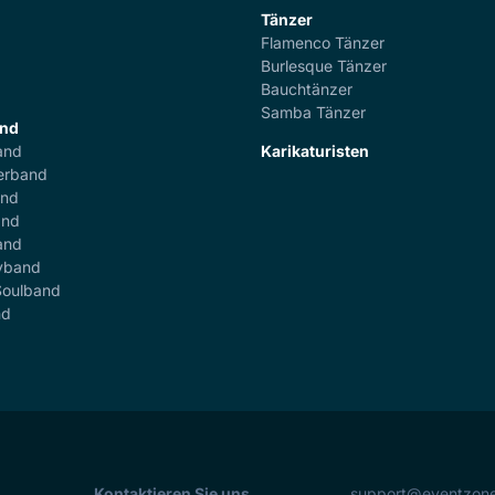
Tänzer
Flamenco Tänzer
r
Burlesque Tänzer
Bauchtänzer
Samba Tänzer
and
and
Karikaturisten
erband
and
and
and
yband
Soulband
nd
Kontaktieren Sie uns
support@eventzon