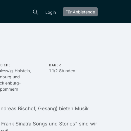
Für Anbietende
Login
EICHE
DAUER
leswig-Holstein
,
1 1/2 Stunden
mburg
und
cklenburg-
rpommern
 (Andreas Bischof, Gesang) bieten Musik
Frank Sinatra Songs und Stories" sind wir