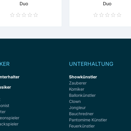
Duo
Duo
KER
UNTERHALTUNG
nterhalter
Showkünstler
Zauberer
siker
Komiker
Ballonkünstler
t
Clown
onist
Jongleur
ter
Bauchredner
eonspieler
Pantomime Künstler
ackspieler
Feuerkünstler