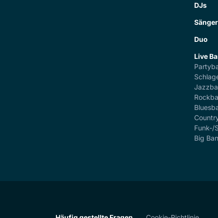
DJs
Sänge
Duo
Live B
Partyb
Schlag
Jazzb
Rockb
Bluesb
Countr
Funk-/
Big Ba
Häufig gestellte Fragen
Cookie-Richtlinie