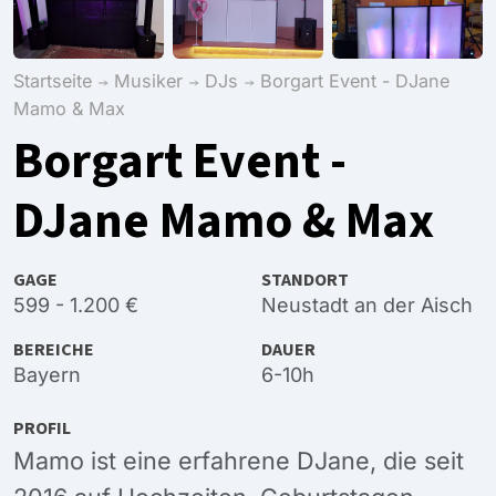
Startseite
Musiker
DJs
Borgart Event - DJane
Mamo & Max
Borgart Event -
DJane Mamo & Max
GAGE
STANDORT
599 - 1.200 €
Neustadt an der Aisch
BEREICHE
DAUER
Bayern
6-10h
PROFIL
Mamo ist eine erfahrene DJane, die seit