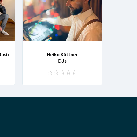
Music
Heiko Küttner
DJs