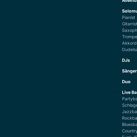
Alleinu
Solomu
Pianist
Gitarris
Saxoph
Trompe
Akkord
Dudels
DJs
Sänge
Duo
Live B
Partyb
Schlag
Jazzb
Rockb
Bluesb
Countr