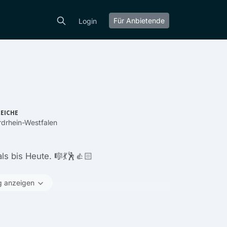
Für Anbietende
Login
EICHE
drhein-Westfalen
s bis Heute. 🎼💃🕺👍🏻
g anzeigen