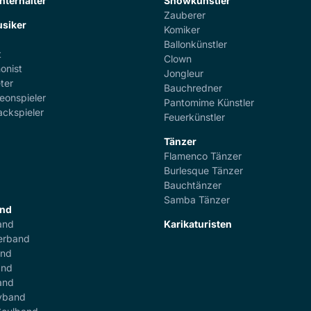
nterhalter
Showkünstler
Zauberer
siker
Komiker
Ballonkünstler
t
Clown
onist
Jongleur
ter
Bauchredner
eonspieler
Pantomime Künstler
ackspieler
Feuerkünstler
Tänzer
Flamenco Tänzer
r
Burlesque Tänzer
Bauchtänzer
Samba Tänzer
and
and
Karikaturisten
erband
and
and
and
yband