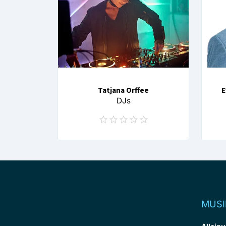
Tatjana Orffee
E
DJs
MUSI