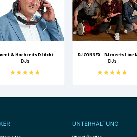
vent & Hochzeits DJ Acki
DJ CONNEX - DJ meets Live 
DJs
DJs
KER
UNTERHALTUNG