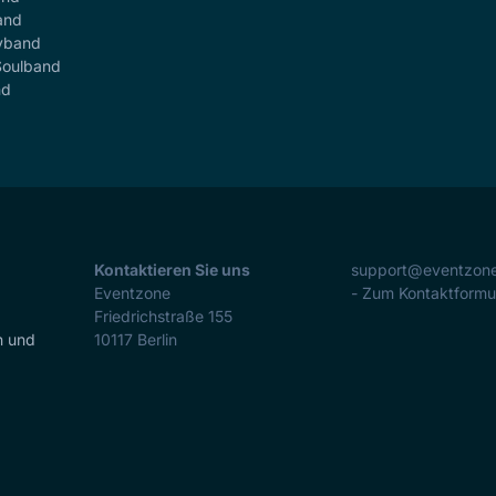
and
yband
Soulband
nd
Kontaktieren Sie uns
support@eventzon
Eventzone
- Zum Kontaktformu
Friedrichstraße 155
n und
10117
Berlin