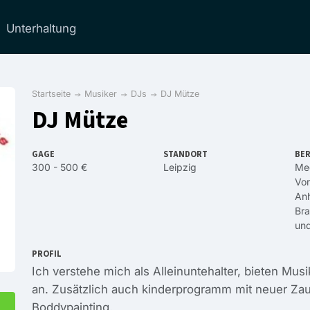
Unterhaltung
Startseite
Musiker
DJs
DJ Mütze
DJ Mütze
GAGE
STANDORT
BER
300 - 500 €
Leipzig
Me
Vo
Anh
Br
un
PROFIL
Ich verstehe mich als Alleinuntehalter, bieten Musik
an. Zusätzlich auch kinderprogramm mit neuer Z
Boddypainting.