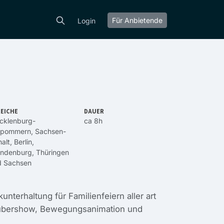
Für Anbietende
Login
EICHE
DAUER
cklenburg-
ca 8h
rpommern
,
Sachsen-
alt
,
Berlin
,
andenburg
,
Thüringen
d
Sachsen
unterhaltung für Familienfeiern aller art
aubershow, Bewegungsanimation und