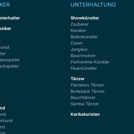
KER
UNTERHALTUNG
nterhalter
Showkünstler
Zauberer
siker
Komiker
Ballonkünstler
t
Clown
onist
Jongleur
ter
Bauchredner
eonspieler
Pantomime Künstler
ackspieler
Feuerkünstler
Tänzer
Flamenco Tänzer
r
Burlesque Tänzer
Bauchtänzer
Samba Tänzer
and
and
Karikaturisten
erband
and
and