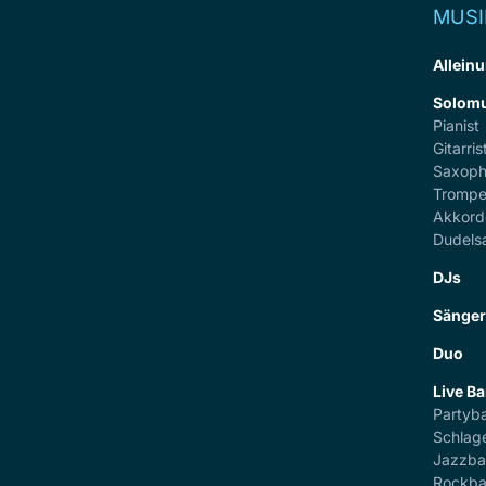
MUSI
Alleinu
Solomu
Pianist
Gitarris
Saxoph
Trompe
Akkord
Dudels
DJs
Sänge
Duo
Live B
Partyb
Schlag
Jazzb
Rockb