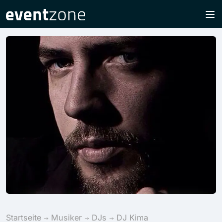
Startseite
Musiker
DJs
DJ Kima